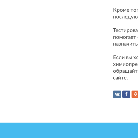
Кроме тог
последую
Тестирова
помогает
назначить
Если вы х
химиопре
обращайте
сайте.