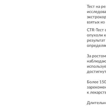
Тест на р
исследова
экстрокор
взятых из
CTR-Тест 
опухоли 
результат
определяе
За ростом
наблюдают
используе
достигнут
Более 150
зарекомен
к лекарст
Длительно