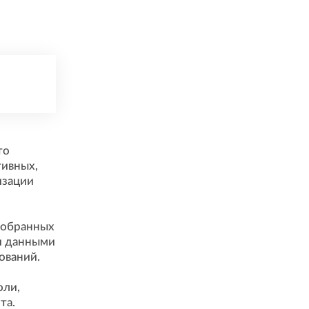
то
тивных,
изации
тобранных
и данными
ований.
оли,
та.