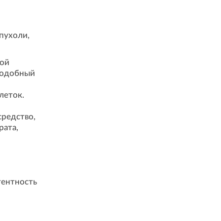
пухоли,
ной
Подобный
леток.
средство,
рата,
тентность