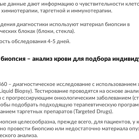
ые данные дают информацию о чувствительности клет
 химиотерапии, таргетной и иммунотерапии.
дения диагностики используют материал биопсии в
ческих блоках (блоки, стекла).
сть обследования 4-5 дней.
биопсия – анализ крови для подбора индиви
360 – диагностическое исследование с использованием
Liquid Biopsy). Тестирование проводятся на основе анали
 с прогрессирующим онкологическим заболеванием (ста
чтобы подобрать подходящую терапевтическую програм
анием таргетных препаратов (Targeted Drugs).
опсия целесообразна, прежде всего, для пациентов, у
но провести биопсию или недостаточно материала опу
ского анализа.