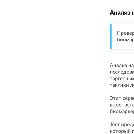
Анализ 
Провер
биомар
Анализ на
исследова
таргетных
тактики л
Этот серв
в соответ
биомаркер
Тест пред
который п