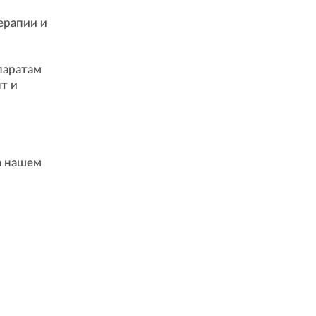
ерапии и
паратам
т и
а нашем