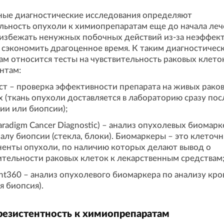
ные диагностические исследования определяют
льность опухоли к химиопрепаратам еще до начала леч
 избежать ненужных побочных действий из-за неэффек
 сэкономить драгоценное время. К таким диагностичес
м относится тесты на чувствительность раковых клето
нтам:
ст – проверка эффективности препарата на живых рако
х (ткань опухоли доставляется в лабораторию сразу пос
ии или биопсии);
aradigm Cancer Diagnostic) – анализ опухолевых биомарк
алу биопсии (стекла, блоки). Биомаркеры – это клеточ
енты опухоли, по наличию которых делают вывод о
ительности раковых клеток к лекарственным средствам
nt360 – анализ опухолевого биомаркера по анализу кро
я биопсия).
 резистентность к химиопрепаратам