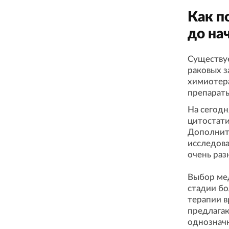
Как п
до на
Существу
раковых з
химиотера
препараты
На сегод
цитостати
Дополнит
исследова
очень раз
Выбор мед
стадии бо
терапии в
предлагаю
однознач