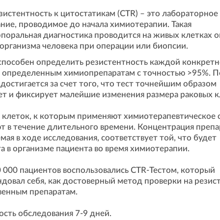
езистентность к цитостатикам (CTR) – это лабораторное
ние, проводимое до начала химиотерапии. Такая
поральная диагностика проводится на живых клетках о
 организма человека при операции или биопсии.
способен определить резистентность каждой конкрет
к определенным химиопрепаратам с точностью >95%. 
 достигается за счет того, что тест точнейшим образом
т и фиксирует малейшие изменения размера раковых к
 клеток, к которым применяют химиотерапевтическое 
 в течение длительного времени. Концентрация препа
мая в ходе исследования, соответствует той, что будет
а в организме пациента во время химиотерапии.
 000 пациентов воспользовались CTR-Тестом, который
довал себя, как достоверный метод проверки на резис
венным препаратам.
сть обследования 7-9 дней.