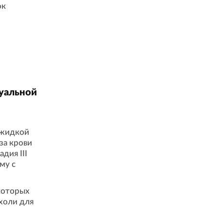
ок
дуальной
 жидкой
за крови
дия III
му с
 которых
холи для