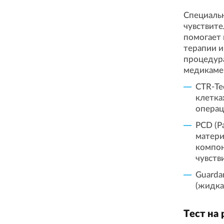
Специаль
чувствите
помогает
терапии и
процедура
медикаме
CTR-Те
клетка
операц
PCD (P
матери
компон
чувств
Guarda
(жидка
Тест на