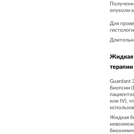
Полученн
опухоли к
Для прове
гистологи
Длительно
Жидкая 
терапии
Guardant 
биопсии (
пациентов
или IV), 
использов
Жидкая би
невозмож
биохимиче