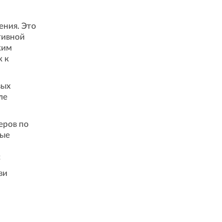
ения. Это
тивной
ким
к к
вых
ле
еров по
ные
;
ви