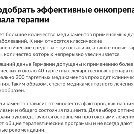
одобрать эффективные онкопреп
чала терапии
ет большое количество медикаментов применяемых дл
аболеваний. К ним относятся классические
певтические средства – цитостатики, а также новые т
, количество которых непрерывно увеличивается.
няшний день в Германии допущены к применению более
ческих и около 40 таргетных лекарственных препарато
ельно 200 таргетных медикаментов проходят клиниче
ния. Таким образом, спектр медикаментозного лечения
нообразен.
икаментов зависит от множества факторов, как напри
лезни и общего состояния пациента. Для выбора оптим
рачи руководствуются основными протоколами лечени
т общие терапевтические программы и не всегда дают
ные рекомендации.