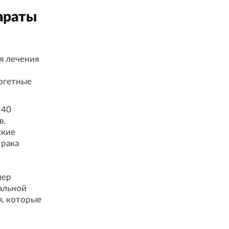
араты
я лечения
аргетные
 40
в.
ские
 рака
мер
альной
я, которые