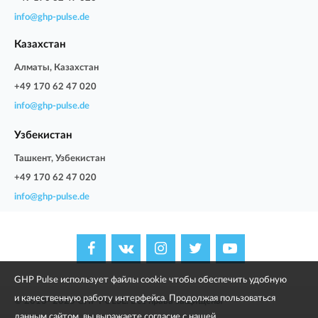
info@ghp-pulse.de
Казахстан
Алматы, Казахстан
+49 170 62 47 020
info@ghp-pulse.de
Узбекистан
Ташкент, Узбекистан
+49 170 62 47 020
info@ghp-pulse.de
GHP Pulse использует файлы cookie чтобы обеспечить удобную
и качественную работу интерфейса. Продолжая пользоваться
© 2013–2025 GHP PULSE. Все права защищены
данным сайтом, вы выражаете согласие с нашей