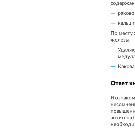
содержан
раково
кальци
По месту
железы.
Удаляю
медулл
Какова
Ответ х
Я ознаком
несомнен
повышенн
антигена 
необходи