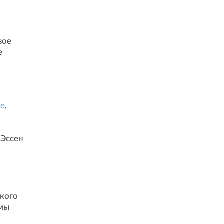
вое
е
ле
,
 Эссен
ского
омы