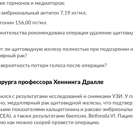
ие гормонов и медиаторов:
-эмбриональный антиген 7,19 нг/мл;
тонин 156,00 пг/мл.
 жительства рекомендована операция удаление щитови
т ли щитовидную железу полностью при подозрении н
ярный рак?
 вероятность потери голоса после операции?
ирурга профессора Хеннинга Дралле
ился с результатами исследований и снимками УЗИ. У п
но, медуллярный рак щитовидной железы, что подтве
ыми показателями кальцитонина и раково-эмбриональ
(CEA), а также результатами биопсии, Bethesda VI. Паци
мо как можно скорей провести операцию.