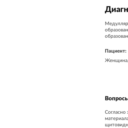
Диагн
Медулляр
образова
образован
Пациент:
Женщина, 
Вопросы
Согласно 
материал
щитовидно