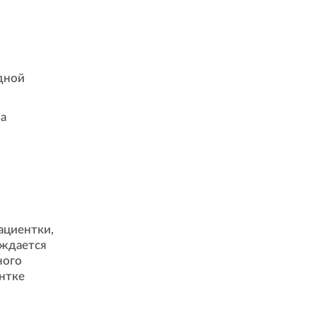
дной
а
ациентки,
рждается
ного
ентке