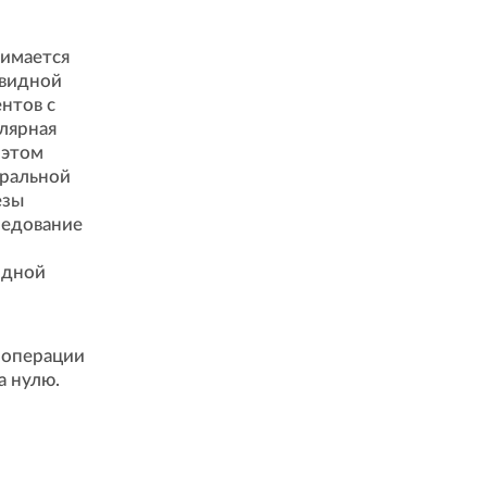
нимается
овидной
нтов с
лярная
 этом
тральной
езы
ледование
идной
я операции
а нулю.