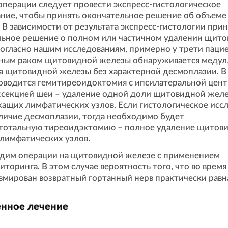
операции следует провести экспресс-гистологическое
ние, чтобы принять окончательное решение об объеме
 В зависимости от результата экспресс-гистологии при
льное решение о полном или частичном удалении щит
огласно нашим исследованиям, примерно у трети пацие
ным раком щитовидной железы обнаруживается медул
а щитовидной железы без характерной десмоплазии. В
оводится гемитиреоидоктомия с ипсилатеральной цен
секцией шеи – удаление одной доли щитовидной жел
ащих лимфатических узлов. Если гистологическое исс
личие десмоплазии, тогда необходимо будет
 тотальную тиреоидэктомию – полное удаление щитов
 лимфатических узлов.
дим операции на щитовидной железе с применением
торинга. В этом случае вероятность того, что во врем
вмирован возвратный гортанный нерв практически равн
нное лечение