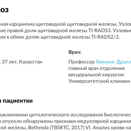
оз
ная карцинома щитовидной щитовидной железы. Узло
ние правой доли щитовидной железы TI-RADS3. Узловы
ия в обеих долях щитовидной железы TI-RADS2/2.
Врач:
37 лет, Казахстан
Профессор
Хеннинг Драл
главный врач отделения
висцеральной хирургии
Университетской клиники
 пациентки
заключению цитологического исследования биологиче
а опухоли обнаружены признаки медуллярной карцин
й железы, Bethesda (TBSRTC, 2017) VI. Анализ крови на