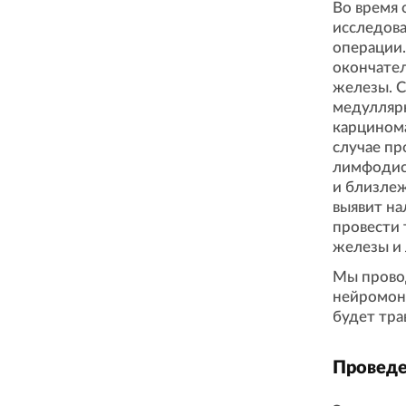
Во время 
исследова
операции.
окончате
железы. С
медулляр
карцином
случае пр
лимфодис
и близлеж
выявит на
провести
железы и
Мы прово
нейромони
будет тра
Проведе