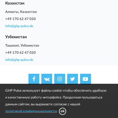
Казахстан
Алматы, Казахстан
+49 170 62 47 020
info@ghp-pulse.de
Узбекистан
Ташкент, Узбекистан
+49 170 62 47 020
info@ghp-pulse.de
GHP Pulse использует файлы cookie чтобы обеспечить удобную
и качественную работу интерфейса. Продолжая пользоваться
© 2013–2025 GHP PULSE. Все права защищены
данным сайтом, вы выражаете согласие с нашей
СОЗДАНИЕ САЙТА
политикой конфиденциальности
.
ok