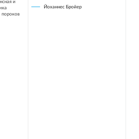
нсная и
Йоханнес Бройер
ика
 пороков