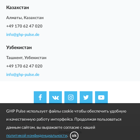
Казахстан
Алматы, Казахстан
+49 170 62 47 020
info@ghp-pulse.de
Узбекистан
Ташкент, Узбекистан
+49 170 62 47 020
info@ghp-pulse.de
GHP Pulse использует файлы cookie чтобы обеспечить удобную
и качественную работу интерфейса. Продолжая пользоваться
© 2013–2025 GHP PULSE. Все права защищены
данным сайтом, вы выражаете согласие с нашей
СОЗДАНИЕ САЙТА
политикой конфиденциальности
.
ok